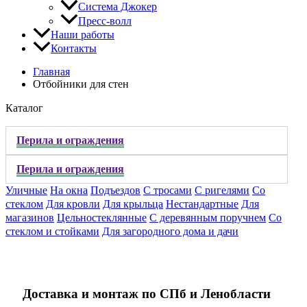
Система Джокер
Пресс-волл
Наши работы
Контакты
Главная
Отбойники для стен
Каталог
Перила и ограждения
Перила и ограждения
Уличные
На окна
Подъездов
С тросами
С ригелями
Со
стеклом
Для кровли
Для крыльца
Нестандартные
Для
магазинов
Цельностеклянные
С деревянным поручнем
Со
стеклом и стойками
Для загородного дома и дачи
Доставка и монтаж по СПб и Ленобласти