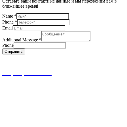
Оставьте ваши контактные данные и мы перезвоним вам в
ближайшее время!
Name
*
Phone
*
Email
Additional Message
*
Phone
Отправить
Производственная компания Импульс
+7 (812) 967-46-22
Меню
Лестниц
Пандусов
Балконов
Для инвалидов
Для стен
Нержавеющие
Хромированные
Из черной стали
Комбинированные